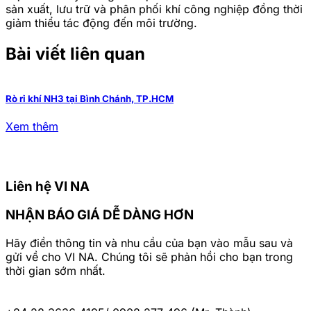
sản xuất, lưu trữ và phân phối khí công nghiệp đồng thời
giảm thiểu tác động đến môi trường.
Bài viết liên quan
Rò rỉ khí NH3 tại Bình Chánh, TP.HCM
H
Xem thêm
Liên hệ VI NA
NHẬN BÁO GIÁ DỄ DÀNG HƠN
Hãy điền thông tin và nhu cầu của bạn vào mẫu sau và
gửi về cho VI NA. Chúng tôi sẽ phản hồi cho bạn trong
thời gian sớm nhất.