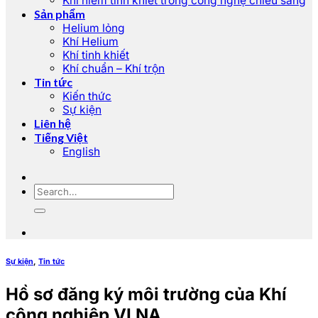
Khí hiếm tinh khiết trong công nghệ chiếu sáng
Sản phẩm
Helium lỏng
Khí Helium
Khí tinh khiết
Khí chuẩn – Khí trộn
Tin tức
Kiến thức
Sự kiện
Liên hệ
Tiếng Việt
English
Sự kiện
,
Tin tức
Hồ sơ đăng ký môi trường của Khí
công nghiệp VI NA