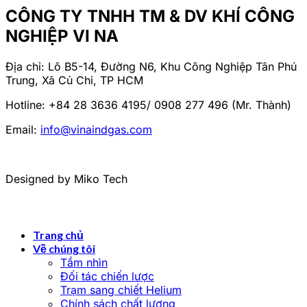
CÔNG TY TNHH TM & DV KHÍ CÔNG
NGHIỆP VI NA
Địa chỉ: Lô B5-14, Đường N6, Khu Công Nghiệp Tân Phú
Trung, Xã Củ Chi, TP HCM
Hotline: +84 28 3636 4195/ 0908 277 496 (Mr. Thành)
Email:
info@vinaindgas.com
Designed by Miko Tech
Trang chủ
Về chúng tôi
Tầm nhìn
Đối tác chiến lược
Trạm sang chiết Helium
Chính sách chất lượng