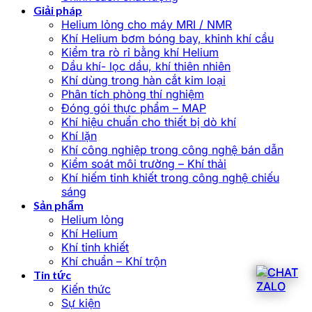
Giải pháp
Helium lỏng cho máy MRI / NMR
Khí Helium bơm bóng bay, khinh khí cầu
Kiểm tra rò rỉ bằng khí Helium
Dầu khí- lọc dầu, khí thiên nhiên
Khí dùng trong hàn cắt kim loại
Phân tích phòng thí nghiệm
Đóng gói thực phẩm – MAP
Khí hiệu chuẩn cho thiết bị dò khí
Khí lặn
Khí công nghiệp trong công nghệ bán dẫn
Kiểm soát môi trường – Khí thải
Khí hiếm tinh khiết trong công nghệ chiếu
sáng
Sản phẩm
Helium lỏng
Khí Helium
Khí tinh khiết
Khí chuẩn – Khí trộn
Tin tức
Kiến thức
Sự kiện