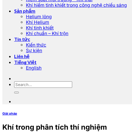
Khí hiếm tinh khiết trong công nghệ chiếu sáng
Sản phẩm
Helium lỏng
Khí Helium
Khí tinh khiết
Khí chuẩn – Khí trộn
Tin tức
Kiến thức
Sự kiện
Liên hệ
Tiếng Việt
English
Giải pháp
Khí trong phân tích thí nghiệm