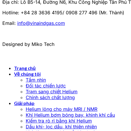
Địa chỉ: Lô B5-14, Đường N6, Khu Công Nghiệp Tân Phú 
Hotline: +84 28 3636 4195/ 0908 277 496 (Mr. Thành)
Email:
info@vinaindgas.com
Designed by Miko Tech
Trang chủ
Về chúng tôi
Tầm nhìn
Đối tác chiến lược
Trạm sang chiết Helium
Chính sách chất lượng
Giải pháp
Helium lỏng cho máy MRI / NMR
Khí Helium bơm bóng bay, khinh khí cầu
Kiểm tra rò rỉ bằng khí Helium
Dầu khí- lọc dầu, khí thiên nhiên